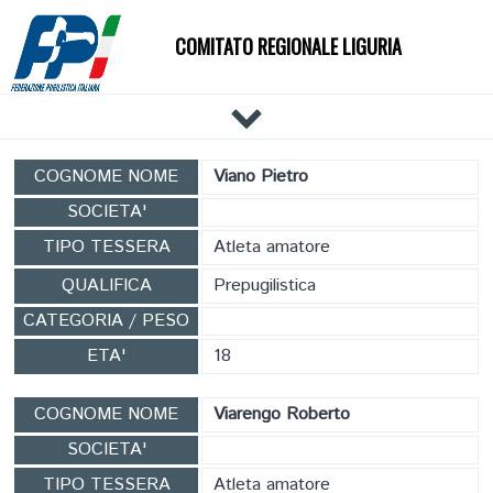
COMITATO REGIONALE LIGURIA
HOME
COGNOME NOME
Viano Pietro
IL COMITATO
SOCIETA'
DOCUMENTI
TIPO TESSERA
Atleta amatore
NEWS
QUALIFICA
Prepugilistica
PALESTRE
CATEGORIA / PESO
TECNICI
ETA'
18
ATLETI
EVENTI
COGNOME NOME
Viarengo Roberto
AFFILIAZIONE E TESSERAMENTO
SOCIETA'
CARTE FEDERALI
TIPO TESSERA
Atleta amatore