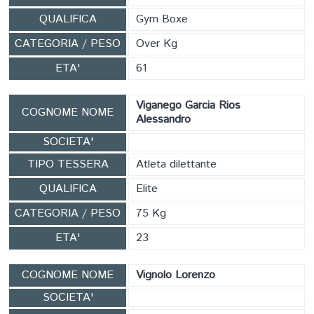
FORMAZIONE
QUALIFICA
Gym Boxe
CATEGORIA / PESO
Over Kg
ETA'
61
Viganego Garcia Rios
COGNOME NOME
Alessandro
SOCIETA'
TIPO TESSERA
Atleta dilettante
QUALIFICA
Elite
CATEGORIA / PESO
75 Kg
ETA'
23
COGNOME NOME
Vignolo Lorenzo
SOCIETA'