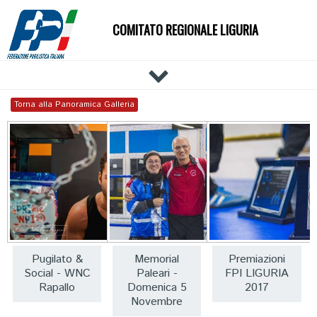
COMITATO REGIONALE LIGURIA
HOME
Torna alla Panoramica Galleria
IL COMITATO
DOCUMENTI
NEWS
PALESTRE
TECNICI
ATLETI
EVENTI
Pugilato &
Memorial
Premiazioni
Social - WNC
Paleari -
FPI LIGURIA
AFFILIAZIONE E TESSERAMENTO
Rapallo
Domenica 5
2017
CARTE FEDERALI
Novembre