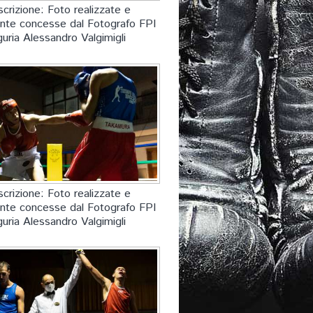
crizione: Foto realizzate e
nte concesse dal Fotografo FPI
guria Alessandro Valgimigli
crizione: Foto realizzate e
nte concesse dal Fotografo FPI
guria Alessandro Valgimigli