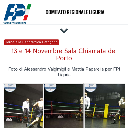
COMITATO REGIONALE LIGURIA
HOME
Torna alla Panoramica Categorie
IL COMITATO
13 e 14 Novembre Sala Chiamata del
Porto
DOCUMENTI
NEWS
Foto di Alessandro Valgimigli e Mattia Paparella per FPI
Liguria
PALESTRE
TECNICI
ATLETI
EVENTI
AFFILIAZIONE E TESSERAMENTO
CARTE FEDERALI