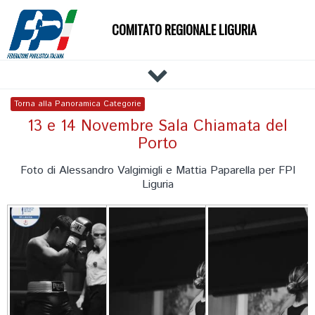
COMITATO REGIONALE LIGURIA
HOME
Torna alla Panoramica Categorie
IL COMITATO
13 e 14 Novembre Sala Chiamata del
Porto
DOCUMENTI
NEWS
Foto di Alessandro Valgimigli e Mattia Paparella per FPI
Liguria
PALESTRE
TECNICI
ATLETI
EVENTI
AFFILIAZIONE E TESSERAMENTO
CARTE FEDERALI