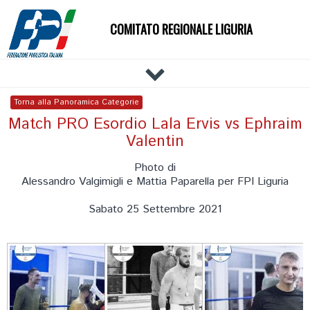
COMITATO REGIONALE LIGURIA
HOME
Torna alla Panoramica Categorie
IL COMITATO
Match PRO Esordio Lala Ervis vs Ephraim
Valentin
DOCUMENTI
NEWS
Photo di
Alessandro Valgimigli e Mattia Paparella per FPI Liguria
PALESTRE
TECNICI
Sabato 25 Settembre 2021
ATLETI
EVENTI
AFFILIAZIONE E TESSERAMENTO
CARTE FEDERALI