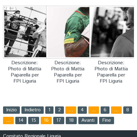
Descrizione:
Descrizione:
Descrizione:
Photo di Mattia
Photo di Mattia
Photo di Mattia
Paparella per
Paparella per
Paparella per
FPI Liguria
FPI Liguria
FPI Liguria
Inizio
Indietro
1
2
…
4
…
6
…
8
…
14
15
16
17
18
Avanti
Fine
Comitato Regionale Liguria