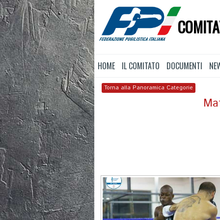
COMITA
HOME
IL COMITATO
DOCUMENTI
NE
Torna alla Panoramica Categorie
Mat