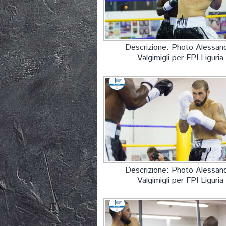
Descrizione: Photo Alessan
Valgimigli per FPI Liguria
Descrizione: Photo Alessan
Valgimigli per FPI Liguria