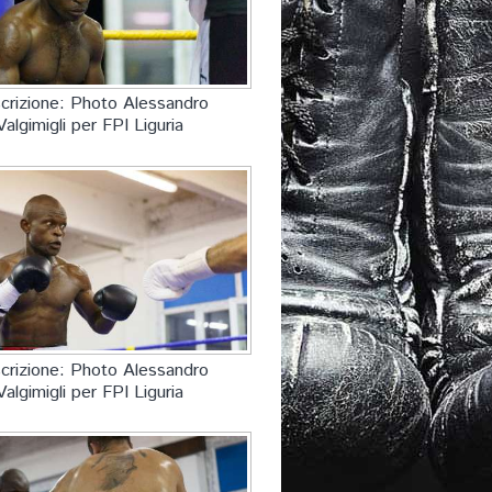
crizione: Photo Alessandro
Valgimigli per FPI Liguria
crizione: Photo Alessandro
Valgimigli per FPI Liguria