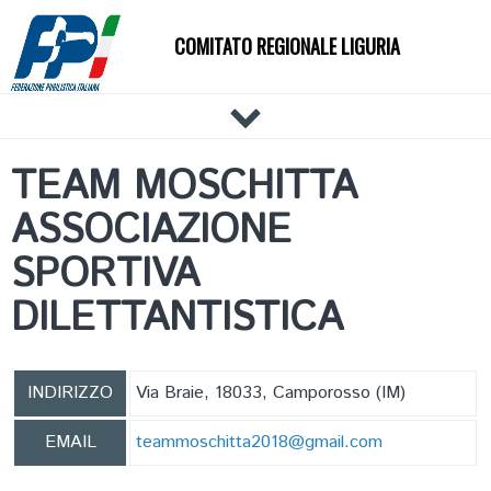
COMITATO REGIONALE LIGURIA
HOME
TEAM MOSCHITTA
IL COMITATO
ASSOCIAZIONE
DOCUMENTI
NEWS
SPORTIVA
PALESTRE
DILETTANTISTICA
TECNICI
ATLETI
EVENTI
INDIRIZZO
Via Braie, 18033, Camporosso (IM)
AFFILIAZIONE E TESSERAMENTO
EMAIL
teammoschitta2018@gmail.com
CARTE FEDERALI