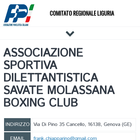
COMITATO REGIONALE LIGURIA
HOME
ASSOCIAZIONE
IL COMITATO
SPORTIVA
DOCUMENTI
NEWS
DILETTANTISTICA
PALESTRE
SAVATE MOLASSANA
TECNICI
BOXING CLUB
ATLETI
EVENTI
AFFILIAZIONE E TESSERAMENTO
INDIRIZZO
Via Di Pino 35 Cancello, 16138, Genova (GE)
CARTE FEDERALI
EMAIL
frank.chiapparino@gmail.com