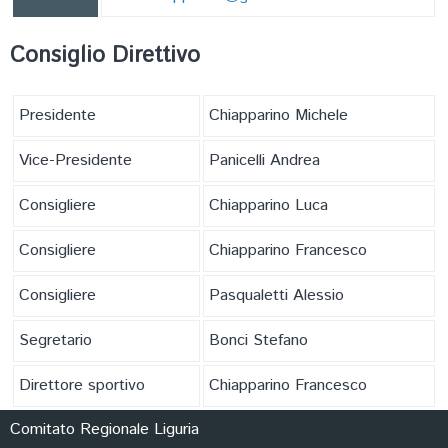
FORMAZIONE
Consiglio Direttivo
Presidente
Chiapparino Michele
Vice-Presidente
Panicelli Andrea
Consigliere
Chiapparino Luca
Consigliere
Chiapparino Francesco
Consigliere
Pasqualetti Alessio
Segretario
Bonci Stefano
Direttore sportivo
Chiapparino Francesco
Comitato Regionale Liguria