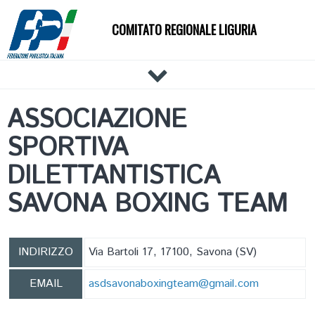
COMITATO REGIONALE LIGURIA
HOME
ASSOCIAZIONE
IL COMITATO
SPORTIVA
DOCUMENTI
NEWS
DILETTANTISTICA
PALESTRE
SAVONA BOXING TEAM
TECNICI
ATLETI
EVENTI
INDIRIZZO
Via Bartoli 17, 17100, Savona (SV)
AFFILIAZIONE E TESSERAMENTO
EMAIL
asdsavonaboxingteam@gmail.com
CARTE FEDERALI