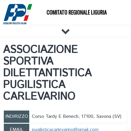
COMITATO REGIONALE LIGURIA
HOME
ASSOCIAZIONE
IL COMITATO
SPORTIVA
DOCUMENTI
NEWS
DILETTANTISTICA
PALESTRE
PUGILISTICA
TECNICI
CARLEVARINO
ATLETI
EVENTI
AFFILIAZIONE E TESSERAMENTO
INDIRIZZO
Corso Tardy E Benech, 17100, Savona (SV)
CARTE FEDERALI
EMAIL
pugilisticacarlevarino@gmail.com