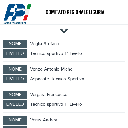
COMITATO REGIONALE LIGURIA
HOME
NOME
Veglia Stefano
IL COMITATO
LIVELLO
Tecnico sportivo 1° Livello
DOCUMENTI
NEWS
NOME
Venzo Antonio Michel
PALESTRE
LIVELLO
Aspirante Tecnico Sportivo
TECNICI
ATLETI
NOME
Vergara Francesco
EVENTI
LIVELLO
Tecnico sportivo 1° Livello
AFFILIAZIONE E TESSERAMENTO
NOME
Verus Andrea
CARTE FEDERALI