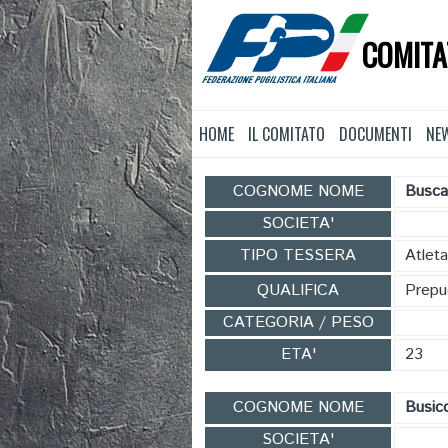
COMITA
HOME
IL COMITATO
DOCUMENTI
NE
COGNOME NOME
Busca
SOCIETA'
TIPO TESSERA
Atlet
QUALIFICA
Prepug
CATEGORIA / PESO
ETA'
23
COGNOME NOME
Busic
SOCIETA'