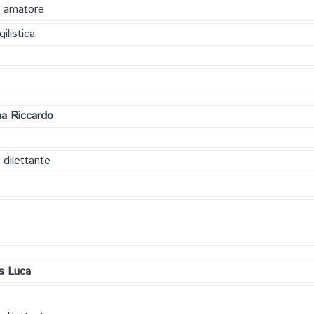
a amatore
ilistica
a Riccardo
 dilettante
s Luca