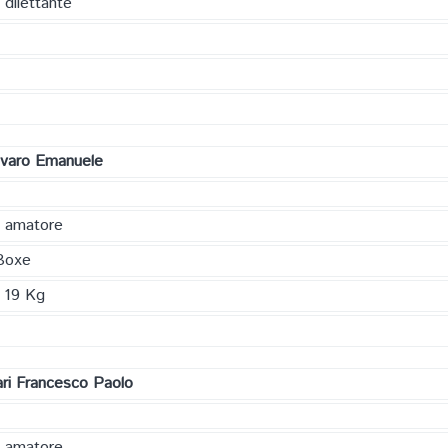
 dilettante
varo Emanuele
a amatore
Boxe
 19 Kg
ari Francesco Paolo
a amatore