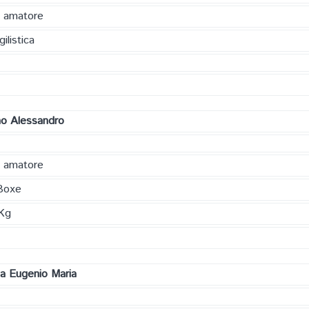
a amatore
ilistica
o Alessandro
a amatore
Boxe
Kg
la Eugenio Maria