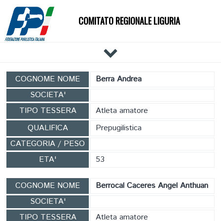
COMITATO REGIONALE LIGURIA
HOME
COGNOME NOME
Berra Andrea
IL COMITATO
SOCIETA'
DOCUMENTI
TIPO TESSERA
Atleta amatore
NEWS
QUALIFICA
Prepugilistica
PALESTRE
CATEGORIA / PESO
TECNICI
ETA'
53
ATLETI
EVENTI
COGNOME NOME
Berrocal Caceres Angel Anthuan
AFFILIAZIONE E TESSERAMENTO
SOCIETA'
CARTE FEDERALI
TIPO TESSERA
Atleta amatore