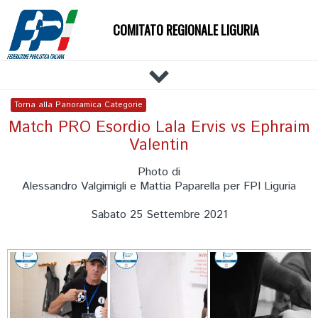
COMITATO REGIONALE LIGURIA
HOME
Torna alla Panoramica Categorie
IL COMITATO
Match PRO Esordio Lala Ervis vs Ephraim
Valentin
DOCUMENTI
NEWS
Photo di
Alessandro Valgimigli e Mattia Paparella per FPI Liguria
PALESTRE
TECNICI
Sabato 25 Settembre 2021
ATLETI
EVENTI
AFFILIAZIONE E TESSERAMENTO
CARTE FEDERALI